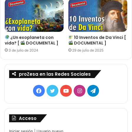
¿Un exoplaneta con
10 Inventos de Da Vinci [
vida? [
DOCUMENTAL ]
DOCUMENTAL ]
3 de julio de 2024
29 de julio de 2025
proZesa en las Redes Sociales
Facebook
Twitter
YouTube
Instagram
Telegram
Acceso
Iniciar sesión
|
Usuario nuevo