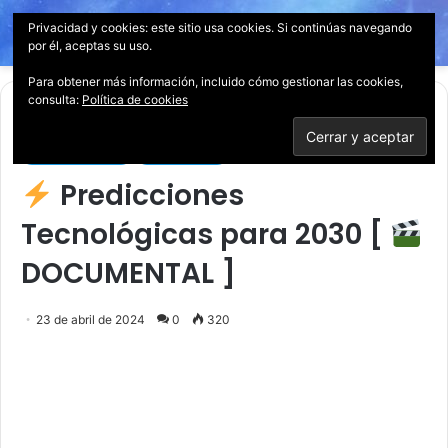
Privacidad y cookies: este sitio usa cookies. Si continúas navegando
Menú
Acces
B
por él, aceptas su uso.
p
Para obtener más información, incluido cómo gestionar las cookies,
consulta:
Política de cookies
Inicio
/
Documentales
Documentales
Tecnología
Predicciones
Tecnológicas para 2030 [
DOCUMENTAL ]
23 de abril de 2024
0
320