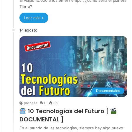
Si viajas 10.000 años en el tiempo , ¿cómo sería el planeta
Tierra?
Leer más »
14 agosto
Documentales
proZesa
0
85
10 Tecnologías del Futuro [
DOCUMENTAL ]
En el mundo de las tecnologías, siempre hay algo nuevo