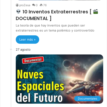
proZesa
0
76
10 Inventos Extraterrestres [
DOCUMENTAL ]
La teoría de que hay inventos que pueden ser
extraterrestres es un tema polémico y controvertido
Leer más »
27 agosto
Documentales