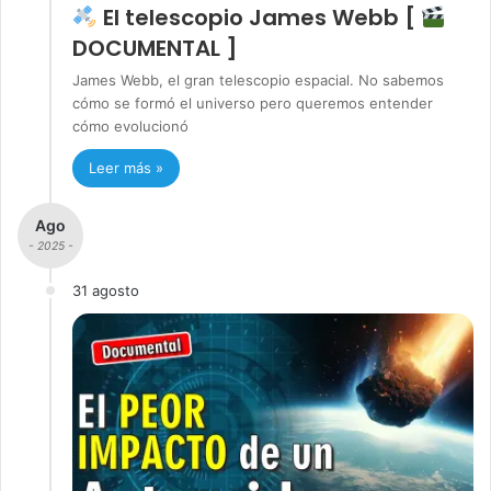
El telescopio James Webb [
DOCUMENTAL ]
James Webb, el gran telescopio espacial. No sabemos
cómo se formó el universo pero queremos entender
cómo evolucionó
Leer más »
Ago
- 2025 -
31 agosto