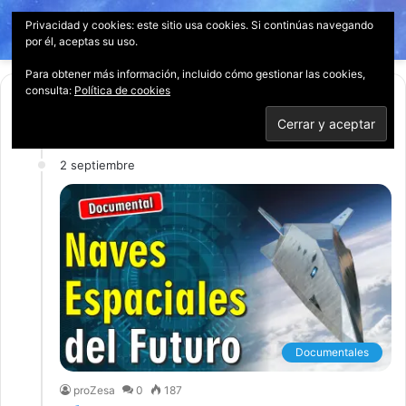
Privacidad y cookies: este sitio usa cookies. Si continúas navegando
Menú
Acces
B
por él, aceptas su uso.
p
Para obtener más información, incluido cómo gestionar las cookies,
consulta:
Política de cookies
Sep
- 2025 -
2 septiembre
Documentales
proZesa
0
187