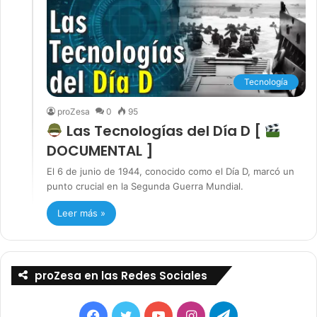
Tecnología
proZesa
0
95
Las Tecnologías del Día D [
DOCUMENTAL ]
El 6 de junio de 1944, conocido como el Día D, marcó un
punto crucial en la Segunda Guerra Mundial.
Leer más »
proZesa en las Redes Sociales
Facebook
Twitter
YouTube
Instagram
Telegram