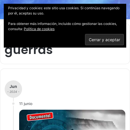
Privacidad y cookies: este sitio usa cookies. Si continúas navegando
Menú
Acces
B
por él, aceptas su uso.
p
Para obtener más información, incluido cómo gestionar las cookies,
consulta:
Política de cookies
Inicio
/
guerras
guerras
Jun
- 2024 -
11 junio