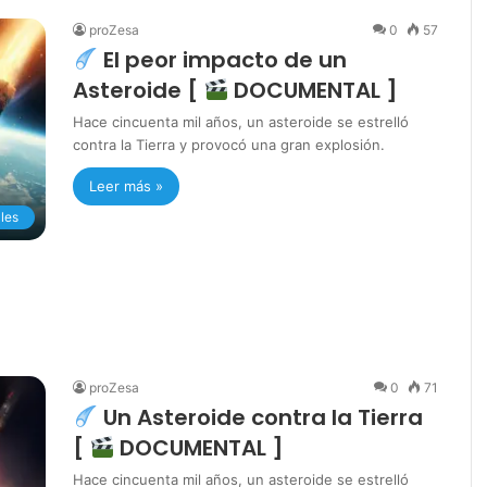
proZesa
0
57
El peor impacto de un
Asteroide [
DOCUMENTAL ]
Hace cincuenta mil años, un asteroide se estrelló
contra la Tierra y provocó una gran explosión.
Leer más »
les
proZesa
0
71
Un Asteroide contra la Tierra
[
DOCUMENTAL ]
Hace cincuenta mil años, un asteroide se estrelló