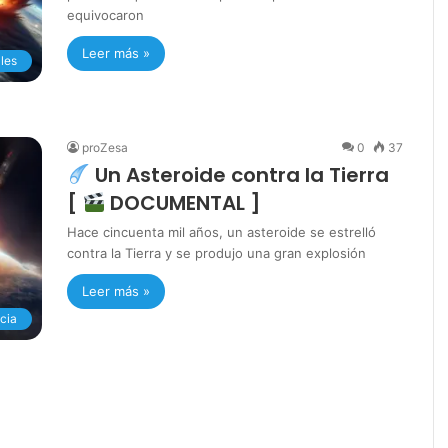
equivocaron
Leer más »
les
proZesa
0
37
Un Asteroide contra la Tierra
[
DOCUMENTAL ]
Hace cincuenta mil años, un asteroide se estrelló
contra la Tierra y se produjo una gran explosión
Leer más »
cia