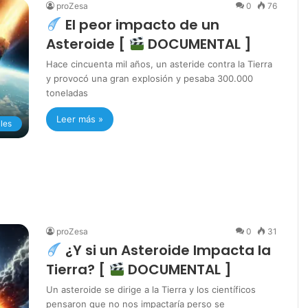
proZesa
0
76
El peor impacto de un
Asteroide [
DOCUMENTAL ]
Hace cincuenta mil años, un asteride contra la Tierra
y provocó una gran explosión y pesaba 300.000
toneladas
Leer más »
les
proZesa
0
31
¿Y si un Asteroide Impacta la
Tierra? [
DOCUMENTAL ]
Un asteroide se dirige a la Tierra y los científicos
pensaron que no nos impactaría perso se