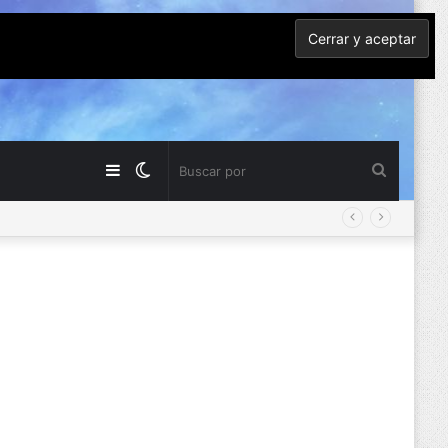
Barra
Switch
Buscar
lateral
skin
por