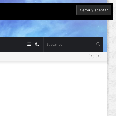
Barra
Switch
Buscar
lateral
skin
por