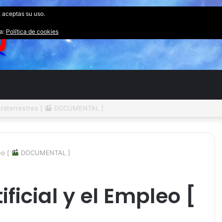
, aceptas su uso.
ta:
Política de cookies
raterrestres [
DOCUMENTAL ]
eo [
DOCUMENTAL ]
ificial y el Empleo [