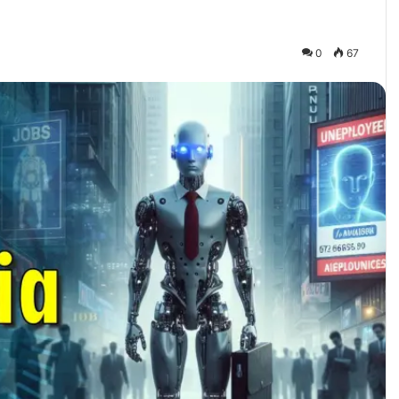
]
0
67