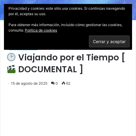
Privacidad y cookies: este sitio usa cookies. Si continúas navegando
Menú
Acces
B
por él, aceptas su uso.
p
Para obtener más información, incluido cómo gestionar las cookies,
consulta:
Política de cookies
Inicio
/
Documentales
Documentales
Viajando por el Tiempo [
DOCUMENTAL ]
15 de agosto de 2025
0
62