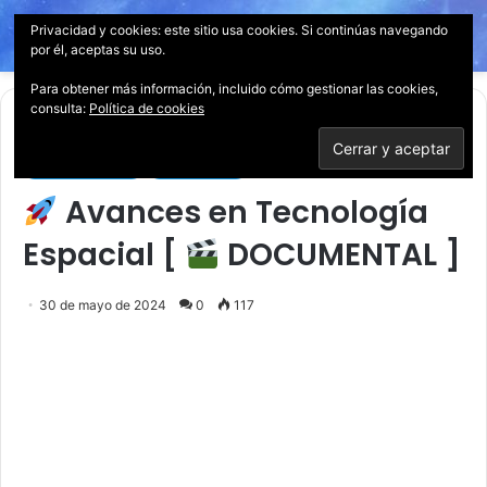
Privacidad y cookies: este sitio usa cookies. Si continúas navegando
Menú
Acces
B
por él, aceptas su uso.
p
Para obtener más información, incluido cómo gestionar las cookies,
consulta:
Política de cookies
Inicio
/
Documentales
Documentales
Tecnología
Avances en Tecnología
Espacial [
DOCUMENTAL ]
30 de mayo de 2024
0
117