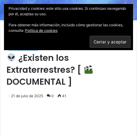
Privacidad y cookies: este sitio usa cookies. Si continúas navegando
Menú
Acces
B
por él, aceptas su uso.
p
Para obtener más información, incluido cómo gestionar las cookies,
consulta:
Política de cookies
Inicio
/
Documentales
Documentales
¿Existen los
Extraterrestres? [
DOCUMENTAL ]
21 de julio de 2025
0
41