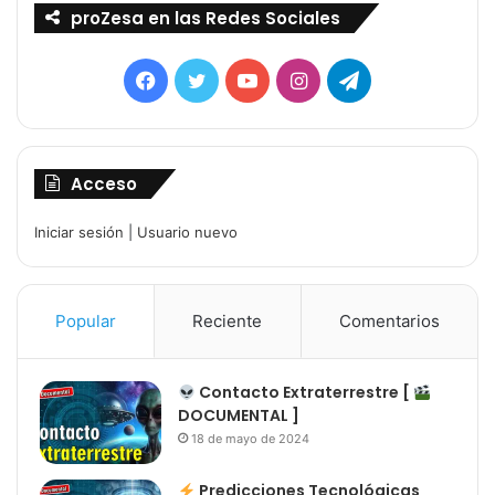
proZesa en las Redes Sociales
Facebook
Twitter
YouTube
Instagram
Telegram
Acceso
Iniciar sesión
|
Usuario nuevo
Popular
Reciente
Comentarios
Contacto Extraterrestre [
DOCUMENTAL ]
18 de mayo de 2024
Predicciones Tecnológicas