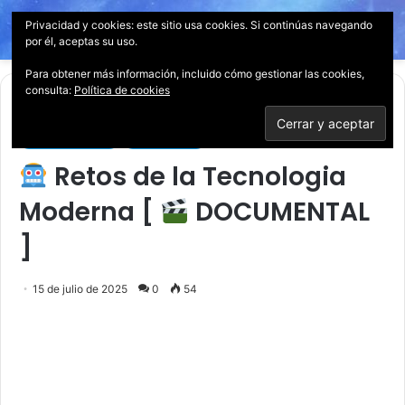
Privacidad y cookies: este sitio usa cookies. Si continúas navegando
Menú
Acces
B
por él, aceptas su uso.
p
Para obtener más información, incluido cómo gestionar las cookies,
consulta:
Política de cookies
Inicio
/
Documentales
Documentales
Tecnología
Retos de la Tecnologia
Moderna [
DOCUMENTAL
]
15 de julio de 2025
0
54