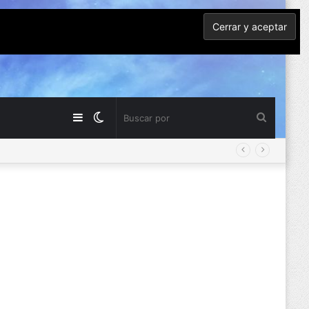
Barra
Switch
Buscar
lateral
skin
por