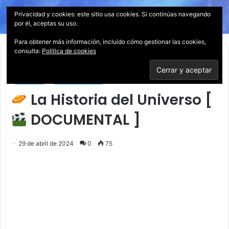
Privacidad y cookies: este sitio usa cookies. Si continúas navegando
Menú
Acces
B
por él, aceptas su uso.
p
Para obtener más información, incluido cómo gestionar las cookies,
consulta:
Política de cookies
Inicio
/
Ciencia
Ciencia
Documentales
La Historia del Universo [
DOCUMENTAL ]
29 de abril de 2024
0
75