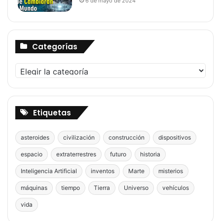
6 de mayo de 2024
Categorías
Categorías
Etiquetas
asteroides
civilización
construcción
dispositivos
espacio
extraterrestres
futuro
historia
Inteligencia Artificial
inventos
Marte
misterios
máquinas
tiempo
Tierra
Universo
vehículos
vida