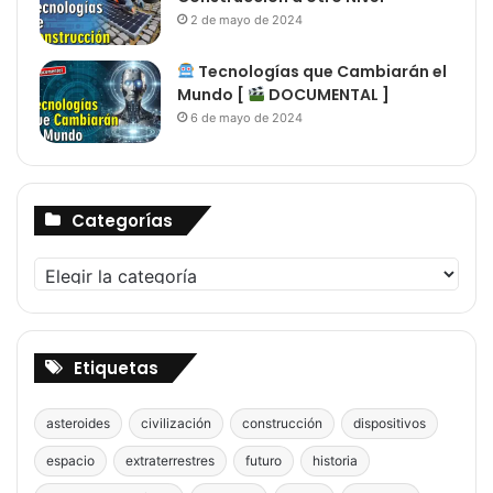
2 de mayo de 2024
Tecnologías que Cambiarán el
Mundo [
DOCUMENTAL ]
6 de mayo de 2024
Categorías
Categorías
Etiquetas
asteroides
civilización
construcción
dispositivos
espacio
extraterrestres
futuro
historia