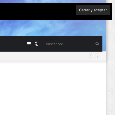
Barra
Switch
Buscar
lateral
skin
por