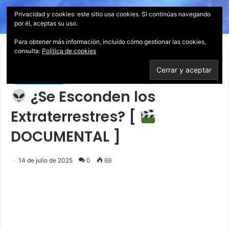
Privacidad y cookies: este sitio usa cookies. Si continúas navegando
Menú
Acces
B
por él, aceptas su uso.
p
Para obtener más información, incluido cómo gestionar las cookies,
consulta:
Política de cookies
Inicio
/
Documentales
Documentales
¿Se Esconden los
Extraterrestres? [
DOCUMENTAL ]
14 de julio de 2025
0
69