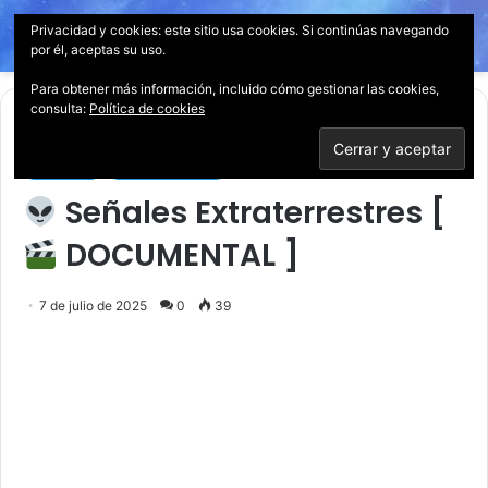
Privacidad y cookies: este sitio usa cookies. Si continúas navegando
Menú
Acces
B
por él, aceptas su uso.
p
Para obtener más información, incluido cómo gestionar las cookies,
consulta:
Política de cookies
Inicio
/
Ciencia
Ciencia
Documentales
Señales Extraterrestres [
DOCUMENTAL ]
7 de julio de 2025
0
39