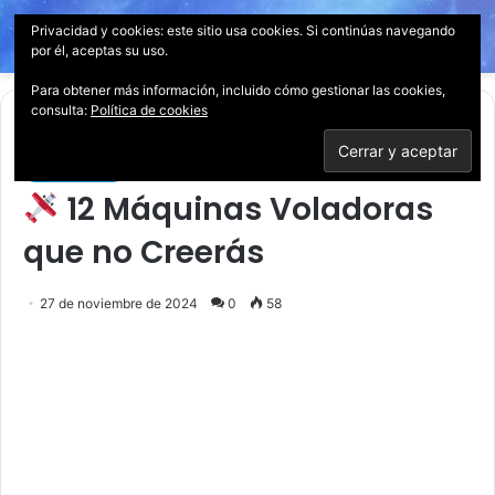
Privacidad y cookies: este sitio usa cookies. Si continúas navegando
Menú
Acces
B
por él, aceptas su uso.
p
Para obtener más información, incluido cómo gestionar las cookies,
consulta:
Política de cookies
Inicio
/
Tecnología
Tecnología
12 Máquinas Voladoras
que no Creerás
27 de noviembre de 2024
0
58