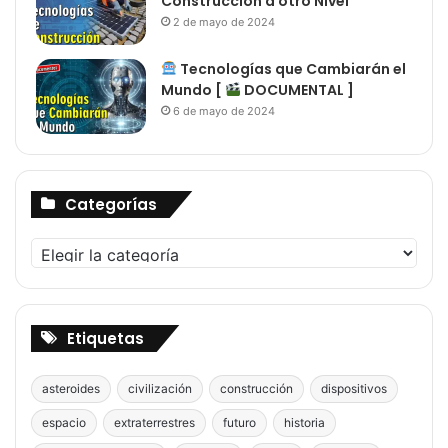
Construcción a otro Nivel
2 de mayo de 2024
Tecnologías que Cambiarán el
Mundo [
DOCUMENTAL ]
6 de mayo de 2024
Categorías
Categorías
Etiquetas
asteroides
civilización
construcción
dispositivos
espacio
extraterrestres
futuro
historia