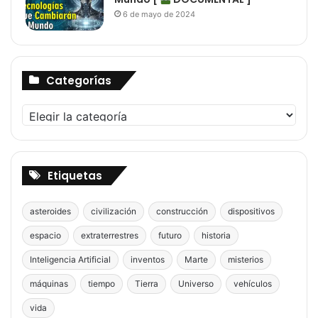
6 de mayo de 2024
Categorías
Categorías
Etiquetas
asteroides
civilización
construcción
dispositivos
espacio
extraterrestres
futuro
historia
Inteligencia Artificial
inventos
Marte
misterios
máquinas
tiempo
Tierra
Universo
vehículos
vida