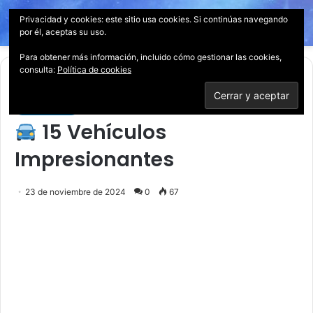
Privacidad y cookies: este sitio usa cookies. Si continúas navegando
Menú
Acces
B
por él, aceptas su uso.
p
Para obtener más información, incluido cómo gestionar las cookies,
consulta:
Política de cookies
Inicio
/
Tecnología
Tecnología
15 Vehículos
Impresionantes
23 de noviembre de 2024
0
67