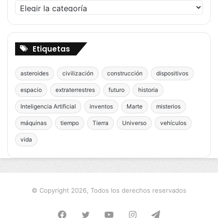
Categorías
Etiquetas
asteroides
civilización
construcción
dispositivos
espacio
extraterrestres
futuro
historia
Inteligencia Artificial
inventos
Marte
misterios
máquinas
tiempo
Tierra
Universo
vehículos
vida
© Copyright 2026, Todos los derechos reservados
Facebook
Twitter
YouTube
Instagram
Telegram