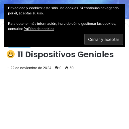
Privacidad y cookies: este sitio usa cookies. Si continúas navegando
Menú
Acces
B
por él, aceptas su uso.
p
Para obtener más información, incluido cómo gestionar las cookies,
consulta:
Política de cookies
Inicio
/
Tecnología
Tecnología
11 Dispositivos Geniales
22 de noviembre de 2024
0
50