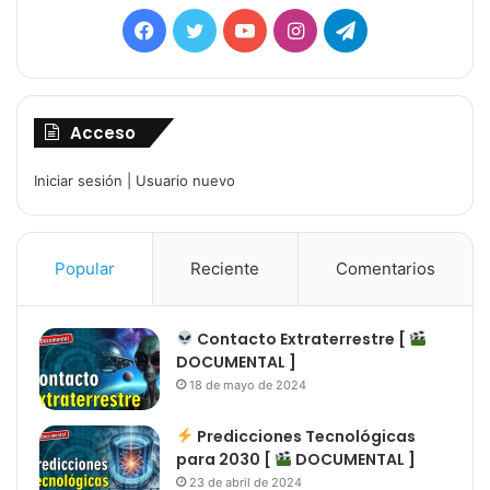
Facebook
Twitter
YouTube
Instagram
Telegram
Acceso
Iniciar sesión
|
Usuario nuevo
Popular
Reciente
Comentarios
Contacto Extraterrestre [
DOCUMENTAL ]
18 de mayo de 2024
Predicciones Tecnológicas
para 2030 [
DOCUMENTAL ]
23 de abril de 2024