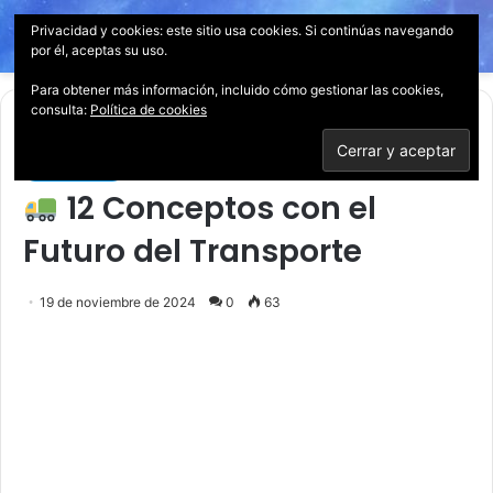
Privacidad y cookies: este sitio usa cookies. Si continúas navegando
Menú
Acces
B
por él, aceptas su uso.
p
Para obtener más información, incluido cómo gestionar las cookies,
consulta:
Política de cookies
Inicio
/
Tecnología
Tecnología
12 Conceptos con el
Futuro del Transporte
19 de noviembre de 2024
0
63