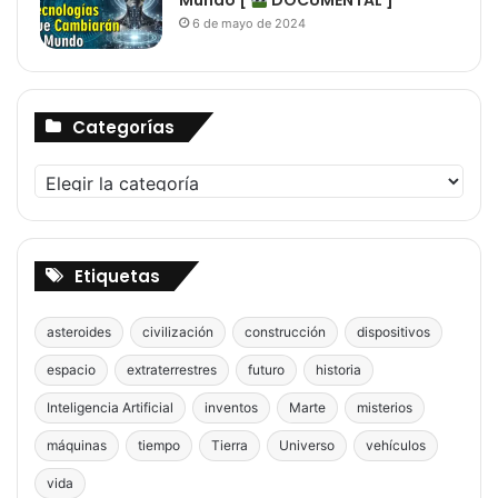
Mundo [
DOCUMENTAL ]
6 de mayo de 2024
Categorías
Categorías
Etiquetas
asteroides
civilización
construcción
dispositivos
espacio
extraterrestres
futuro
historia
Inteligencia Artificial
inventos
Marte
misterios
máquinas
tiempo
Tierra
Universo
vehículos
vida