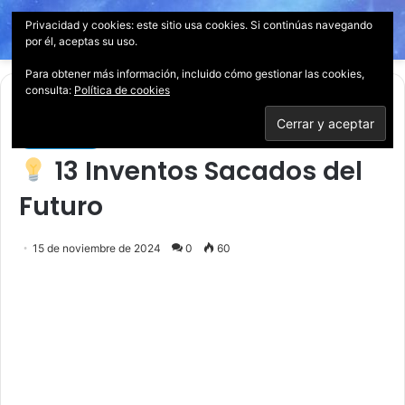
Privacidad y cookies: este sitio usa cookies. Si continúas navegando
Menú
Acces
B
por él, aceptas su uso.
p
Para obtener más información, incluido cómo gestionar las cookies,
consulta:
Política de cookies
Inicio
/
Tecnología
Tecnología
13 Inventos Sacados del
Futuro
15 de noviembre de 2024
0
60