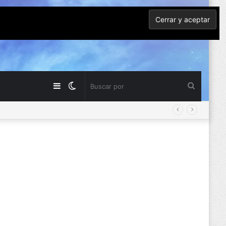
Barra
Switch
Buscar
lateral
skin
por