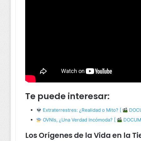
Te puede interesar:
Extraterrestres: ¿Realidad o Mito? [
DOCU
OVNIs, ¿Una Verdad Incómoda? [
DOCUME
Los Orígenes de la Vida en la Ti