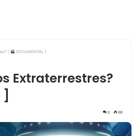
res? [
DOCUMENTAL ]
s Extraterrestres?
 ]
0
68