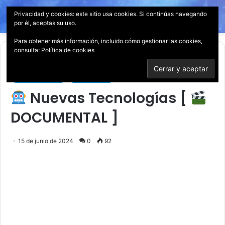
Privacidad y cookies: este sitio usa cookies. Si continúas navegando
Menú
Acces
B
por él, aceptas su uso.
p
Para obtener más información, incluido cómo gestionar las cookies,
consulta:
Política de cookies
Inicio
/
Documentales
Documentales
Tecnología
Nuevas Tecnologías [
DOCUMENTAL ]
15 de junio de 2024
0
92