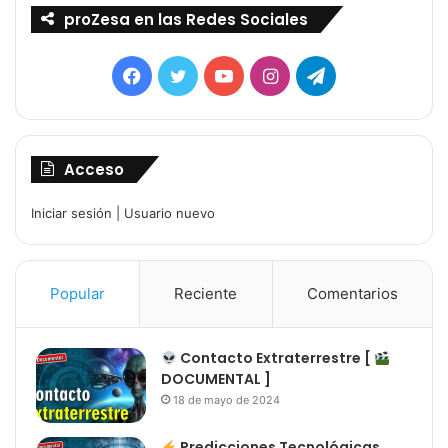
proZesa en las Redes Sociales
Facebook
Twitter
YouTube
Instagram
Telegram
Acceso
Iniciar sesión
|
Usuario nuevo
Popular
Reciente
Comentarios
Contacto Extraterrestre [
DOCUMENTAL ]
18 de mayo de 2024
Predicciones Tecnológicas