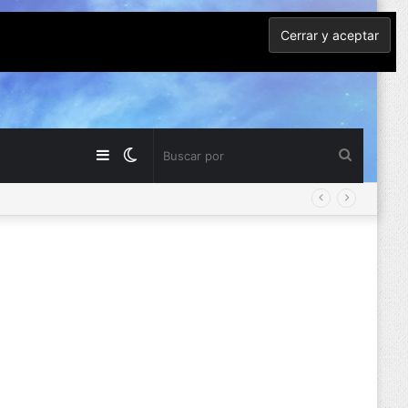
Barra
Switch
Buscar
lateral
skin
por