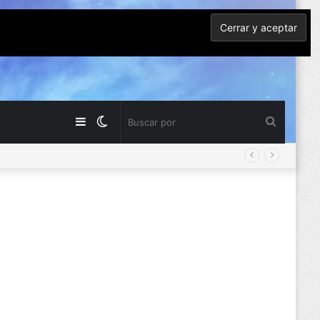
Barra
Switch
Buscar
lateral
skin
por