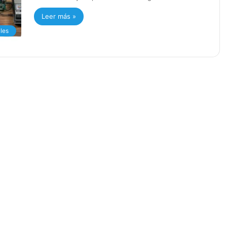
Leer más »
les