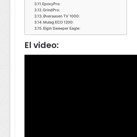
EpoxyPro:
GrindPro:
Øveraasen TV 1000:
Mulag ECO 1200:
Elgin Sweeper Eagle:
El video: