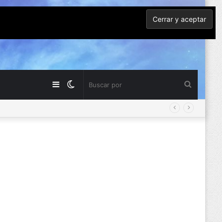
Barra
Switch
Buscar
lateral
skin
por