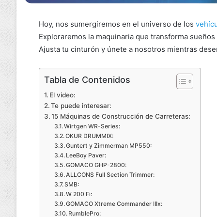
Hoy, nos sumergiremos en el universo de los
vehíc
Exploraremos la maquinaria que transforma sueños d
Ajusta tu cinturón y únete a nosotros mientras des
Tabla de Contenidos
El video:
Te puede interesar:
15 Máquinas de Construcción de Carreteras:
Wirtgen WR-Series:
OKUR DRUMMIX:
Guntert y Zimmerman MP550:
LeeBoy Paver:
GOMACO GHP-2800:
ALLCONS Full Section Trimmer:
SMB:
W 200 Fi:
GOMACO Xtreme Commander IIIx:
RumblePro: