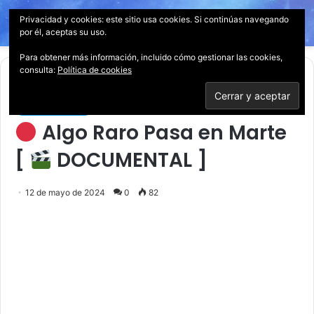
Privacidad y cookies: este sitio usa cookies. Si continúas navegando
Menú
Acces
B
por él, aceptas su uso.
p
Para obtener más información, incluido cómo gestionar las cookies,
consulta:
Política de cookies
Inicio
/
Documentales
Documentales
Algo Raro Pasa en Marte
[
DOCUMENTAL ]
12 de mayo de 2024
0
82