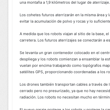
una montaña a 1,9 kilómetros del lugar de aterrizaje.
Los cohetes futuros aterrizarán en la misma área y 
evitar la acumulación de polvo y rocas y lo suficien
A medida que los robots viajan al sitio de la base, 
carretera. Los futuros aterrizajes se conectarán a e
Se levanta un gran contenedor colocado en el centro
despliega y los robots comienzan a ensamblar la es
vuelan por encima trabajando como topógrafos map
satélites GPS, proporcionando coordenadas a los ro
Los drones también transportan cables a través de l
cerrado pero no presurizado, ya que no hay necesid
radiación. Los robots no necesitan mucho en términ
El nuevo garaje protege a los robots y protege la ca