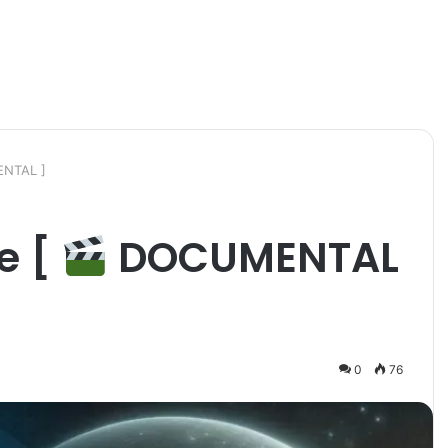
NTAL ]
e [
DOCUMENTAL
0
76