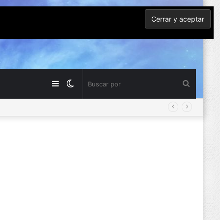
Barra
Switch
Buscar
lateral
skin
por