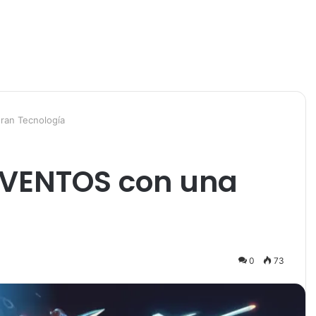
ran Tecnología
INVENTOS con una
0
73