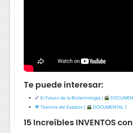
Te puede interesar:
El Futuro de la Biotecnología [
DOCUMENT
Tesoros del Espacio [
DOCUMENTAL ]
15 Increíbles INVENTOS co