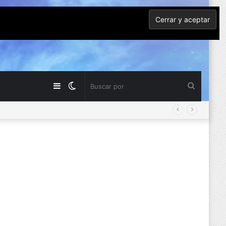
Barra
Switch
Buscar
lateral
skin
por